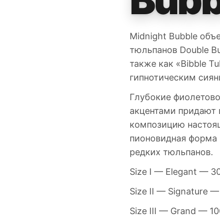
Midnight Bubble об
тюльпанов Double B
также как «Bibble T
гипнотическим сиян
Глубокие фиолетово
акцентами придают 
композицию настоящ
пионовидная форма 
редких тюльпанов.
Size I — Elegant — 3
Size II — Signature 
Size III — Grand — 1