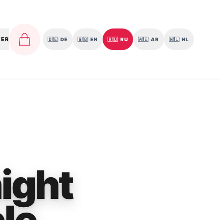
TER
🇩🇪
DE
🇬🇧
EN
🇷🇺
RU
🇦🇪
AR
🇳🇱
NL
ight
le