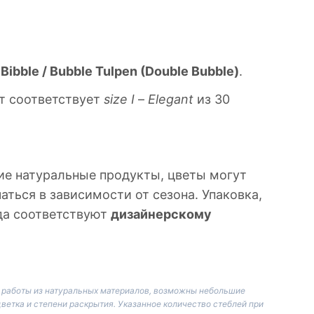
к
Bibble / Bubble Tulpen (Double Bubble)
.
т соответствует
size
I
–
Elegant
из 30
ие натуральные продукты, цветы могут
аться в зависимости от сезона. Упаковка,
гда соответствуют
дизайнерскому
й работы из натуральных материалов, возможны небольшие
цветка и степени раскрытия. Указанное количество стеблей при