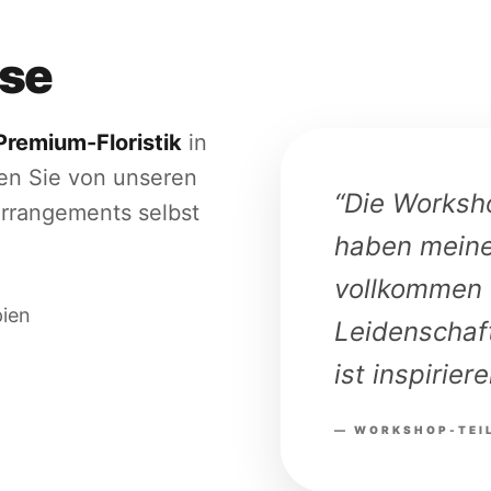
se
Premium-Floristik
in
en Sie von unseren
“Die Worksh
 Arrangements selbst
haben meine 
vollkommen 
pien
Leidenschaf
ist inspirier
— WORKSHOP-TEIL