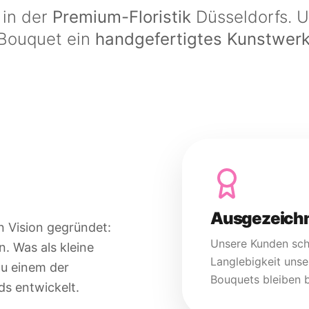
 in der
Premium-Floristik
Düsseldorfs. 
 Bouquet ein
handgefertigtes Kunstwer
Ausgezeichn
n Vision gegründet:
Unsere Kunden sch
n. Was als kleine
Langlebigkeit unse
zu einem der
Bouquets bleiben b
s entwickelt.