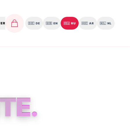
TER
🇩🇪
DE
🇬🇧
EN
🇷🇺
RU
🇦🇪
AR
🇳🇱
NL
TE.