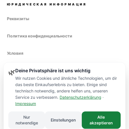
ЮРИДИЧЕСКАЯ ИНФОРМАЦИЯ
Реквизиты
Политика конфиденциальности
Условия
Deine Privatsphäre ist uns wichtig
Право на возврат
🌿
Wir nutzen Cookies und ähnliche Technologien, um dir
das beste Einkaufserlebnis zu bieten. Einige sind
technisch notwendig, andere helfen uns, unseren
Service zu verbessern.
Datenschutzerklärung
·
Impressum
Kontakt
Nur
Alle
Einstellungen
©
2026
VARDI FLOWERS
DÜSSELDORF.
notwendige
akzeptieren
HAND­MADE
ПРЕМИУМ-КАЧЕСТВО
ДОСТАВКА В ДЮССЕЛЬДОРФЕ