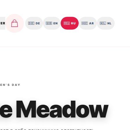
TER
🇩🇪
DE
🇬🇧
EN
🇷🇺
RU
🇦🇪
AR
🇳🇱
NL
EN’S DAY
te Meadow