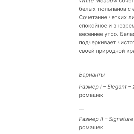
White Meadow
сочет
белых тюльпанов с 
Сочетание четких ли
спокойное и вневре
весеннее утро. Бел
подчеркивает чисто
своей природной кр
Варианты
Размер I – Elegant –
ромашек
__
Размер II – Signatur
ромашек