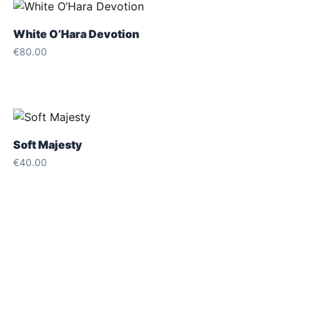
White O’Hara Devotion
€
80.00
Soft Majesty
€
40.00