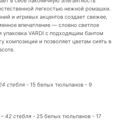
ает в себе лаконичную элегантность
естественной легкостью нежной ромашки.
ний и игривых акцентов создает свежее,
менное впечатление — словно светлое
ая упаковка VARDI с подходящим бантом
ту композиции и позволяет цветам сиять в
асоте.
 24 стебля -
15 белых тюльпанов - 9
e – 42 стебля -
25 белых тюльпанов - 17