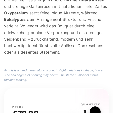
und cremige Gartenrosen mit natürlicher Tiefe. Zartes
Oxypetalum
setzt feine, blaue Akzente, während
Eukalyptus
dem Arrangement Struktur und Frische
verleiht. Vollendet wird das Bouquet durch eine
edelweiche graublaue Verpackung und ein cremiges
Seidenband – zurückhaltend, modern und sehr
hochwertig. Ideal für stilvolle Anlässe, Dankeschöns
oder als dezentes Statement.
As this is a handmade natural product, slight variations in shape, flower
size and degree of opening may occur. The stated number of stems
remains binding.
QUANTITY
PRICE
1