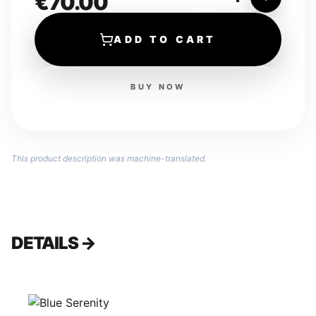
€
70.00
ADD TO CART
BUY NOW
This product description was machine-translated.
DETAILS →