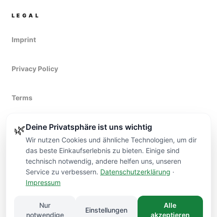
LEGAL
Imprint
Privacy Policy
Terms
Deine Privatsphäre ist uns wichtig
Right of withdrawal
🌿
Wir nutzen Cookies und ähnliche Technologien, um dir
das beste Einkaufserlebnis zu bieten. Einige sind
technisch notwendig, andere helfen uns, unseren
Service zu verbessern.
Datenschutzerklärung
·
Impressum
Kontakt
Nur
Alle
Einstellungen
©
2026
VARDI FLOWERS
DÜSSELDORF.
notwendige
akzeptieren
HANDMADE
PREMIUM QUALITY
DÜSSELDORF DELIVERY