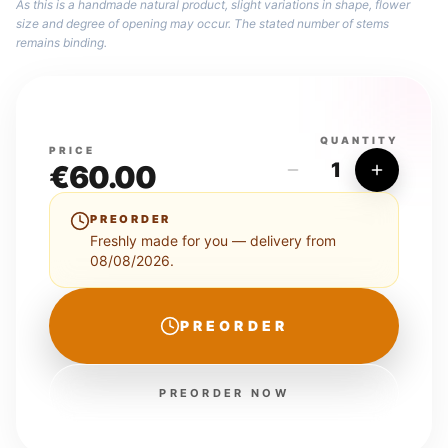
As this is a handmade natural product, slight variations in shape, flower
size and degree of opening may occur. The stated number of stems
remains binding.
QUANTITY
PRICE
1
€
60.00
PREORDER
Freshly made for you — delivery from
08/08/2026.
PREORDER
PREORDER NOW