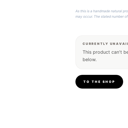
As this is a handmade natural pro
may occur. The stated number of
CURRENTLY UNAVAI
This product can't b
below.
TO THE SHOP