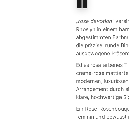
„rosé devotion“
verei
Rhoslyn in einem har
abgestimmten Farbnu
die präzise, runde Bi
ausgewogene Präsenz 
Edles rosafarbenes Tis
creme-rosé mattierte
modernen, luxuriösen
Arrangement durch e
klare, hochwertige Sig
Ein Rosé-Rosenbouque
feminin und bewusst 