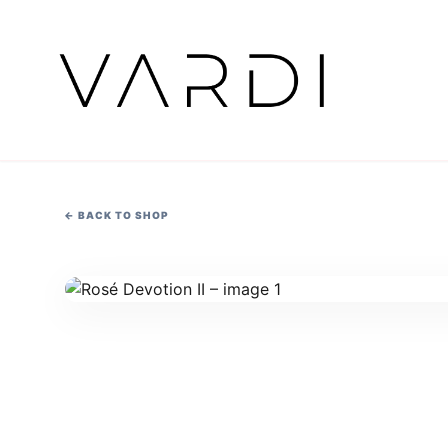
←
BACK TO SHOP