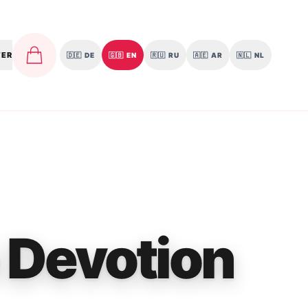
TER
🇩🇪
DE
🇬🇧
EN
🇷🇺
RU
🇦🇪
AR
🇳🇱
NL
 Devotion