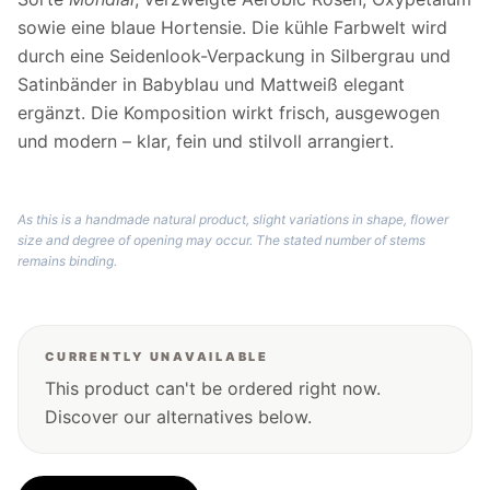
sowie eine blaue Hortensie. Die kühle Farbwelt wird
durch eine Seidenlook-Verpackung in Silbergrau und
Satinbänder in Babyblau und Mattweiß elegant
ergänzt. Die Komposition wirkt frisch, ausgewogen
und modern – klar, fein und stilvoll arrangiert.
As this is a handmade natural product, slight variations in shape, flower
size and degree of opening may occur. The stated number of stems
remains binding.
CURRENTLY UNAVAILABLE
This product can't be ordered right now.
Discover our alternatives below.