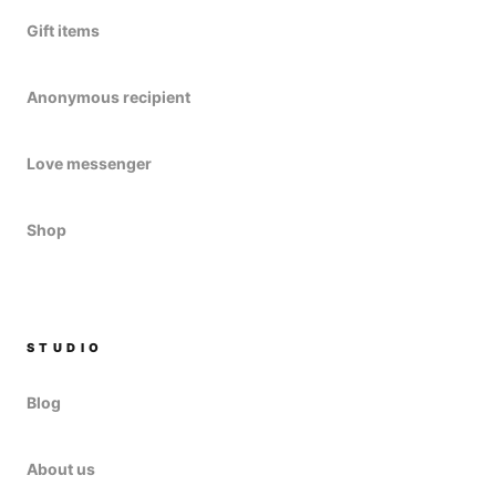
Gift items
Anonymous recipient
Love messenger
Shop
STUDIO
Blog
About us