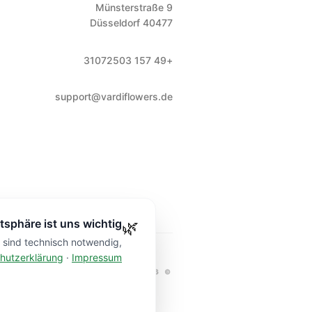
Münsterstraße 9
Düsseldorf
40477
+49 157 31072503
support@vardiflowers.de
tsphäre ist uns wichtig
🌿
e sind technisch notwendig,
hutzerklärung
·
Impressum
I FLOWERS
DÜSSELDORF.
2026
©