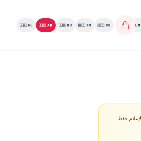
LO
🇳🇱
NL
🇦🇪
AR
🇷🇺
RU
🇬🇧
EN
🇩🇪
DE
الإعلام فقط