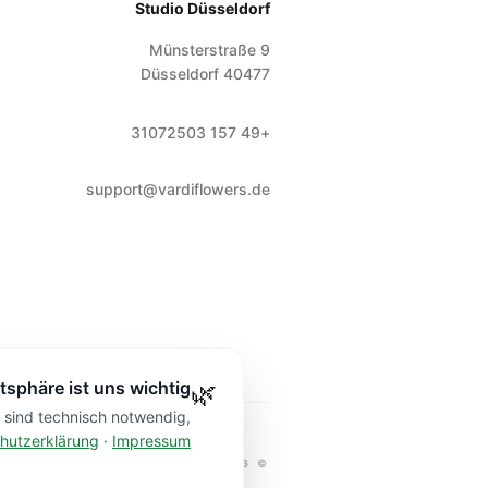
Studio Düsseldorf
Münsterstraße 9
Düsseldorf
40477
+49 157 31072503
support@vardiflowers.de
tsphäre ist uns wichtig
🌿
e sind technisch notwendig,
hutzerklärung
·
Impressum
I FLOWERS
DÜSSELDORF.
2026
©