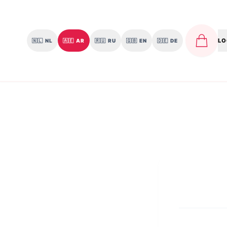
LO
🇳🇱
NL
🇦🇪
AR
🇷🇺
RU
🇬🇧
EN
🇩🇪
DE