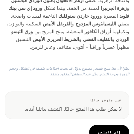
والأناقة الزهرية. تضفي
أزهار الأقحوان باللون الوردي الباستيل
و
زهرة الجربيرا
لمسة من الخفة، بينما تشكل
ورود إي سي بينك
فلويد
المعبرة و
ورود جاردن سنوفليك
الناعمة لمسات واضحة.
يضفي
الليسيانثوس المزدوج
و
القرنفل الأبيض
السكينة والتوازن،
وتكملهما أوراق
الكافور
المنعشة. يمنح المزيج بين
ورق التيسو
الوردي
و
التغليف الفضي
و
الشريط الحريري الأبيض
التنسيق
مظهراً عصرياً وراقياً – أنثوي، متناغم، وعابر للزمن.
نظرًا لأن هذا منتج طبيعي مصنوع يدويًا، قد تحدث اختلافات طفيفة في الشكل وحجم
الزهرة ودرجة التفتح. يظل عدد السيقان المذكور ملزمًا.
غير متوفر حاليًا
لا يمكن طلب هذا المنتج حاليًا. اكتشف بدائلنا أدناه.
إلى المتجر