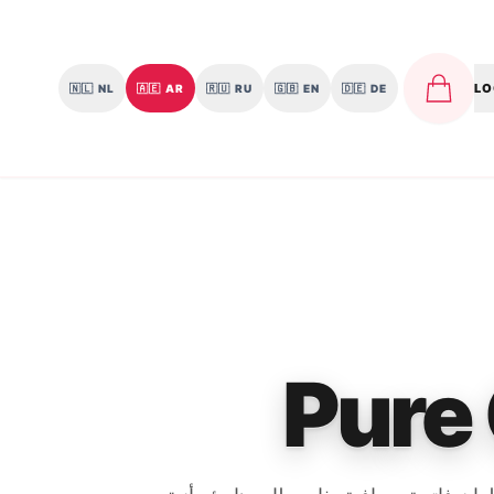
LO
🇳🇱
NL
🇦🇪
AR
🇷🇺
RU
🇬🇧
EN
🇩🇪
DE
Pure 