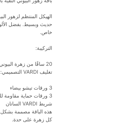
باقة زهور البيوني النقية 
الهيكل المنتظم لزهور البي
حديث وبسيط. بفضل الألوا
خاص.
التركيبة:
20 ساقًا من زهرة البيوني (Paeonia Odile)
تغليف VARDI التصميمي:
3 ورقات تيشو بيضاء
3 ورقات حماية مقاومة للماء
شريط VARDI الساتان
هذه الباقة مصممة بشكل
كل زهرة على حدة.