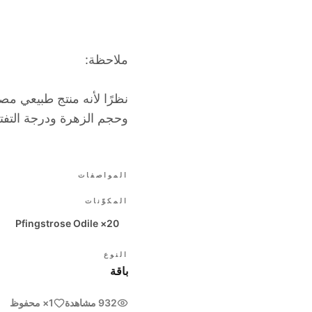
ملاحظة:
نظرًا لأنه منتج طبيعي مص
وحجم الزهرة ودرجة التفتح
المواصفات
المكوّنات
20× Pfingstrose Odile
النوع
باقة
932 مشاهدة
1× محفوظ