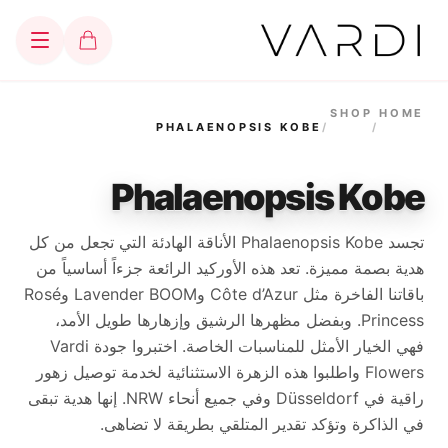
SHOP
HOME
PHALAENOPSIS KOBE
/
/
Phalaenopsis Kobe
تجسد Phalaenopsis Kobe الأناقة الهادئة التي تجعل من كل
هدية بصمة مميزة. تعد هذه الأوركيد الرائعة جزءاً أساسياً من
باقاتنا الفاخرة مثل Côte d’Azur وLavender BOOM وRosé
Princess. وبفضل مظهرها الرشيق وإزهارها طويل الأمد،
فهي الخيار الأمثل للمناسبات الخاصة. اختبروا جودة Vardi
Flowers واطلبوا هذه الزهرة الاستثنائية لخدمة توصيل زهور
راقية في Düsseldorf وفي جميع أنحاء NRW. إنها هدية تبقى
في الذاكرة وتؤكد تقدير المتلقي بطريقة لا تضاهى.