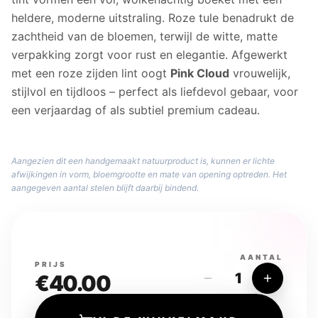
heldere, moderne uitstraling. Roze tule benadrukt de
zachtheid van de bloemen, terwijl de witte, matte
verpakking zorgt voor rust en elegantie. Afgewerkt
met een roze zijden lint oogt
Pink Cloud
vrouwelijk,
stijlvol en tijdloos – perfect als liefdevol gebaar, voor
een verjaardag of als subtiel premium cadeau.
Aangezien dit een handgemaakt natuurproduct is, kunnen er lichte
afwijkingen in vorm, bloemgrootte en mate van opening optreden. Het
aangegeven aantal stelen blijft daarbij bindend.
AANTAL
PRIJS
1
€
40.00