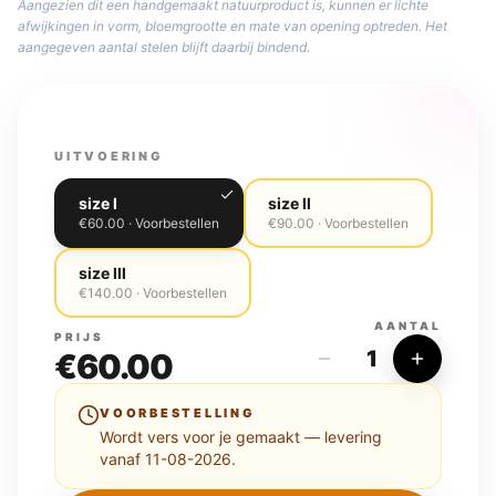
Aangezien dit een handgemaakt natuurproduct is, kunnen er lichte
afwijkingen in vorm, bloemgrootte en mate van opening optreden. Het
aangegeven aantal stelen blijft daarbij bindend.
UITVOERING
size l
size ll
€
60.00
· Voorbestellen
€
90.00
· Voorbestellen
size lll
€
140.00
· Voorbestellen
AANTAL
PRIJS
1
€60.00
VOORBESTELLING
Wordt vers voor je gemaakt — levering
vanaf 11-08-2026.