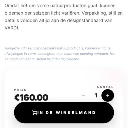
Omdat het om verse natuurproducten gaat, kunnen
bloemen per seizoen licht variëren. Verpakking, stijl en
details voldoen altijd aan de designstandaard van
VARDI.
Aangezien dit een handgemaakt natuurproduct is, kunnen er lichte
afwijkingen in vorm, bloemgrootte en mate van opening optreden. Het
aangegeven aantal stelen blijft daarbij bindend.
AANTAL
PRIJS
1
€160.00
IN DE WINKELMAND