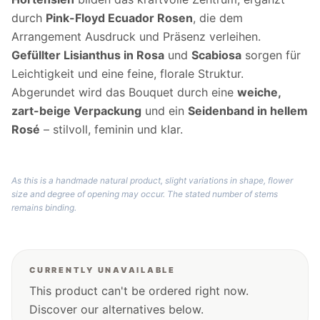
durch
Pink-Floyd Ecuador Rosen
, die dem
Arrangement Ausdruck und Präsenz verleihen.
Gefüllter Lisianthus in Rosa
und
Scabiosa
sorgen für
Leichtigkeit und eine feine, florale Struktur.
Abgerundet wird das Bouquet durch eine
weiche,
zart-beige Verpackung
und ein
Seidenband in hellem
Rosé
– stilvoll, feminin und klar.
As this is a handmade natural product, slight variations in shape, flower
size and degree of opening may occur. The stated number of stems
remains binding.
CURRENTLY UNAVAILABLE
This product can't be ordered right now.
Discover our alternatives below.