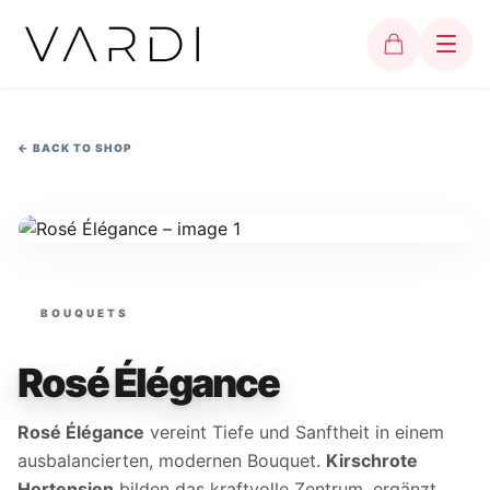
←
BACK TO SHOP
BOUQUETS
Rosé Élégance
Rosé Élégance
vereint Tiefe und Sanftheit in einem
ausbalancierten, modernen Bouquet.
Kirschrote
Hortensien
bilden das kraftvolle Zentrum, ergänzt