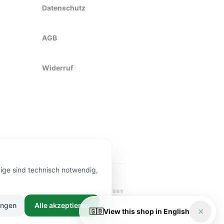
Datenschutz
AGB
Widerruf
nige sind technisch notwendig,
ADE
PREMIUM QUALITY
DÜSSELDORF DELIVERY
ungen
Alle akzeptieren
✕
🇬🇧
View this shop in English