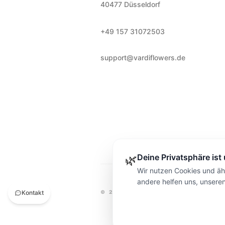
40477
Düsseldorf
+49 157 31072503
support@vardiflowers.de
Deine Privatsphäre ist
🌿
Wir nutzen Cookies und ähn
andere helfen uns, unsere
Kontakt
©
2026
VARDI FLOWERS
DÜSSEL