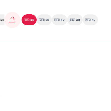
TER
🇩🇪
DE
🇬🇧
EN
🇷🇺
RU
🇦🇪
AR
🇳🇱
NL