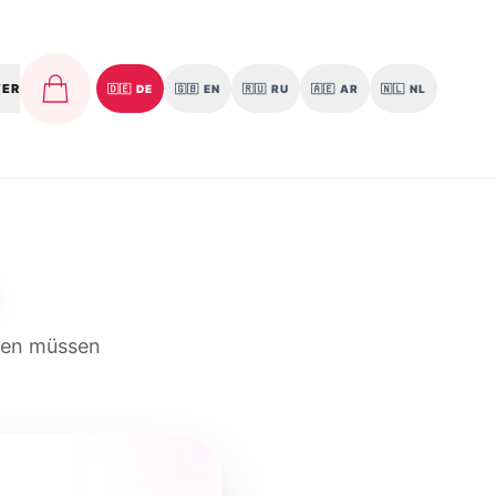
TER
🇩🇪
DE
🇬🇧
EN
🇷🇺
RU
🇦🇪
AR
🇳🇱
NL
ssen müssen