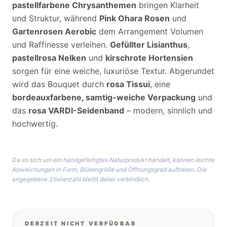
pastellfarbene Chrysanthemen
bringen Klarheit
und Struktur, während
Pink Ohara Rosen
und
Gartenrosen Aerobic
dem Arrangement Volumen
und Raffinesse verleihen.
Gefüllter Lisianthus
,
pastellrosa Nelken
und
kirschrote Hortensien
sorgen für eine weiche, luxuriöse Textur. Abgerundet
wird das Bouquet durch
rosa Tissui
, eine
bordeauxfarbene, samtig-weiche Verpackung
und
das
rosa VARDI-Seidenband
– modern, sinnlich und
hochwertig.
Da es sich um ein handgefertigtes Naturprodukt handelt, können leichte
Abweichungen in Form, Blütengröße und Öffnungsgrad auftreten. Die
angegebene Stielanzahl bleibt dabei verbindlich.
DERZEIT NICHT VERFÜGBAR