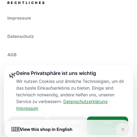
RECHTLICHES
Impressum
Datenschutz
AGB
Deine Privatsphäre ist uns wichtig
Widerruf
🌿
Wir nutzen Cookies und ähnliche Technologien, um dir
das beste Einkaufserlebnis zu bieten. Einige sind
technisch notwendig, andere helfen uns, unseren
Service zu verbessern.
Datenschutzerklärung
·
Impressum
Kontakt
Nur
Alle
Einstellungen
©
2026
VARDI FLOWERS
DÜSSELDORF.
notwendige
akzeptieren
✕
🇬🇧
View this shop in English
HANDMADE
PREMIUM QUALITY
DÜSSELDORF DELIVERY