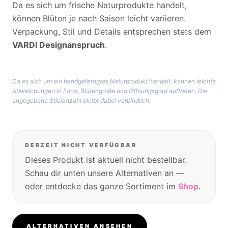
Da es sich um frische Naturprodukte handelt,
können Blüten je nach Saison leicht variieren.
Verpackung, Stil und Details entsprechen stets dem
VARDI Designanspruch
.
Da es sich um ein handgefertigtes Naturprodukt handelt, können leichte
Abweichungen in Form, Blütengröße und Öffnungsgrad auftreten. Die
angegebene Stielanzahl bleibt dabei verbindlich.
DERZEIT NICHT VERFÜGBAR
Dieses Produkt ist aktuell nicht bestellbar.
Schau dir unten unsere Alternativen an —
oder entdecke das ganze Sortiment im
Shop
.
ALTERNATIVEN ANSEHEN