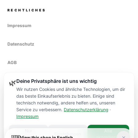
RECHTLICHES
Impressum
Datenschutz
AGB
Deine Privatsphäre ist uns wichtig
Widerruf
🌿
Wir nutzen Cookies und ähnliche Technologien, um dir
das beste Einkaufserlebnis zu bieten. Einige sind
technisch notwendig, andere helfen uns, unseren
Service zu verbessern.
Datenschutzerklärung
·
Impressum
Kontakt
Nur
Alle
Einstellungen
©
2026
VARDI FLOWERS
DÜSSELDORF.
notwendige
akzeptieren
✕
🇬🇧
View this shop in English
HANDMADE
PREMIUM QUALITY
DÜSSELDORF DELIVERY