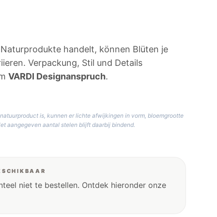
 Naturprodukte handelt, können Blüten je
iieren. Verpackung, Stil und Details
em
VARDI Designanspruch
.
tuurproduct is, kunnen er lichte afwijkingen in vorm, bloemgrootte
t aangegeven aantal stelen blijft daarbij bindend.
ESCHIKBAAR
teel niet te bestellen. Ontdek hieronder onze