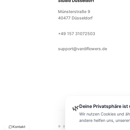
Studio Düsseldorf
Münsterstraße 9
40477
Düsseldorf
+49 157 31072503
support@vardiflowers.de
Deine Privatsphäre ist
🌿
Wir nutzen Cookies und ähn
andere helfen uns, unsere
Kontakt
©
2026
VARDI FLOWERS
DÜSSEL