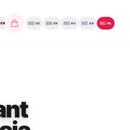
TER
🇩🇪
DE
🇬🇧
EN
🇷🇺
RU
🇦🇪
AR
🇳🇱
NL
ant
sia