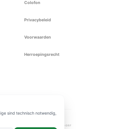
Colofon
Privacybeleid
Voorwaarden
Herroepingsrecht
nige sind technisch notwendig,
PREMIUM KWALITEIT
BEZORGING DÜSSELDORF