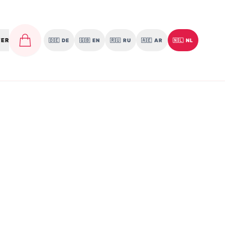
TER
🇩🇪
DE
🇬🇧
EN
🇷🇺
RU
🇦🇪
AR
🇳🇱
NL